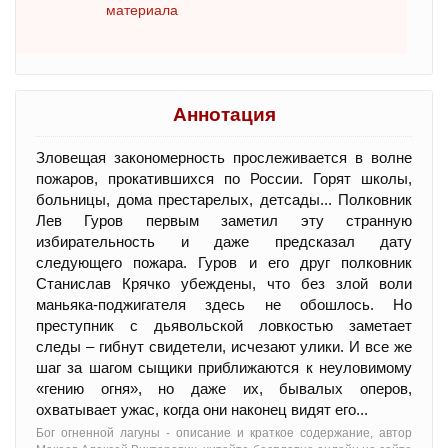
материала
Аннотация
Зловещая закономерность прослеживается в волне
пожаров, прокатившихся по России. Горят школы,
больницы, дома престарелых, детсады... Полковник
Лев Гуров первым заметил эту странную
избирательность и даже предсказал дату
следующего пожара. Гуров и его друг полковник
Станислав Крячко убеждены, что без злой воли
маньяка-поджигателя здесь не обошлось. Но
преступник с дьявольской ловкостью заметает
следы – гибнут свидетели, исчезают улики. И все же
шаг за шагом сыщики приближаются к неуловимому
«гению огня», но даже их, бывалых оперов,
охватывает ужас, когда они наконец видят его...
Бог огненной лагуны - oписание и краткое содержание, автор