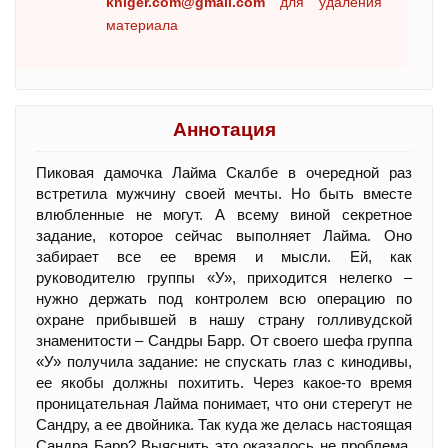
kniger.com@gmail.com
для удаления
материала
Аннотация
Пиковая дамочка Лайма Скалбе в очередной раз
встретила мужчину своей мечты. Но быть вместе
влюбленные не могут. А всему виной секретное
задание, которое сейчас выполняет Лайма. Оно
забирает все ее время и мысли. Ей, как
руководителю группы «У», приходится нелегко –
нужно держать под контролем всю операцию по
охране прибывшей в нашу страну голливудской
знаменитости – Сандры Барр. От своего шефа группа
«У» получила задание: не спускать глаз с кинодивы,
ее якобы должны похитить. Через какое-то время
проницательная Лайма понимает, что они стерегут не
Сандру, а ее двойника. Так куда же делась настоящая
Сандра Барр? Выяснить это оказалось не проблема.