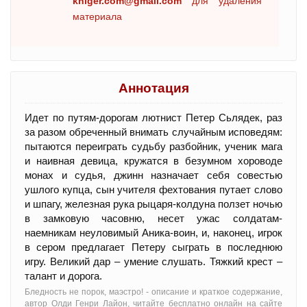
kniger.com@gmail.com
для удаления
материала
Аннотация
Идет по путям-дорогам лютнист Петер Сьлядек, раз
за разом обреченный внимать случайным исповедям:
пытаются переиграть судьбу разбойник, ученик мага
и наивная девица, кружатся в безумном хороводе
монах и судья, джинн назначает себя совестью
ушлого купца, сын учителя фехтования путает слово
и шпагу, железная рука рыцаря-колдуна ползет ночью
в замковую часовню, несет ужас солдатам-
наемникам неуловимый Аника-воин, и, наконец, игрок
в сером предлагает Петеру сыграть в последнюю
игру. Великий дар – умение слушать. Тяжкий крест –
талант и дорога.
Бледность не порок, маэстро! - oписание и краткое содержание,
автор Олди Генри Лайон, читайте бесплатно онлайн на сайте