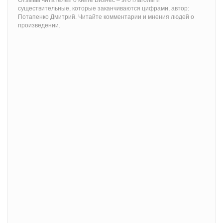
Отзывы читателей о книге Бизнес – это глаголы и
существительные, которые заканчиваются цифрами, автор:
Потапенко Дмитрий. Читайте комментарии и мнения людей о
произведении.