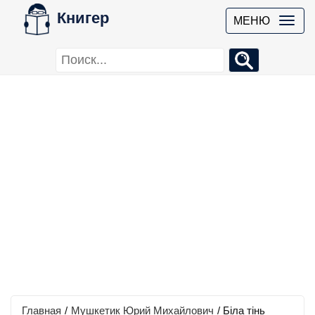
Книгер
МЕНЮ
Главная
/
Мушкетик Юрий Михайлович
/
Бiла тiнь