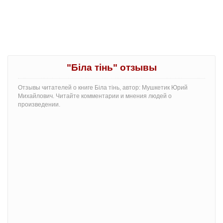
"Бiла тiнь" отзывы
Отзывы читателей о книге Бiла тiнь, автор: Мушкетик Юрий
Михайлович. Читайте комментарии и мнения людей о
произведении.