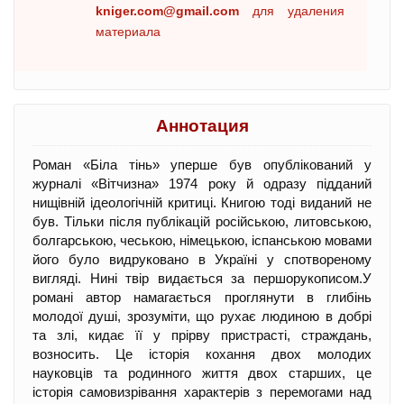
kniger.com@gmail.com
для удаления
материала
Аннотация
Роман «Біла тінь» уперше був опублікований у
журналі «Вітчизна» 1974 року й одразу підданий
нищівній ідеологічній критиці. Книгою тоді виданий не
був. Тільки після публікацій російською, литовською,
болгарською, чеською, німецькою, іспанською мовами
його було видруковано в Україні у спотвореному
вигляді. Нині твір видається за першорукописом.У
романі автор намагається проглянути в глибінь
молодої душі, зрозуміти, що рухає людиною в добрі
та злі, кидає її у прірву пристрасті, страждань,
возносить. Це історія кохання двох молодих
науковців та родинного життя двох старших, це
історія самовизрівання характерів з перемогами над