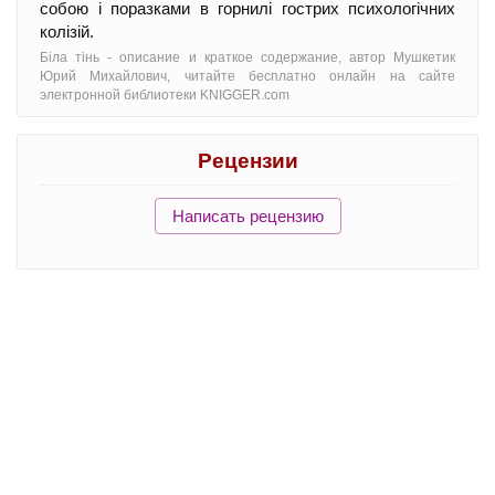
собою і поразками в горнилі гострих психологічних
колізій.
Бiла тiнь - oписание и краткое содержание, автор Мушкетик
Юрий Михайлович, читайте бесплатно онлайн на сайте
электронной библиотеки KNIGGER.com
Рецензии
Написать рецензию