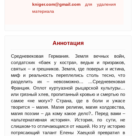
kniger.com@gmail.com
для удаления
материала
Аннотация
Средневековая Германия. Земля вечных войн,
солдатских «баек у костра», ведьм и призраков,
святых – и грешников. Земля, где поверья и истина,
миф и реальность переплелись столь тесно, что
разделить их – невозможно… …Средневековая
Франция. Оплот куртуазной рыцарской культуры…
или грязный хлев, пропитанный кровью и смертью по
самое «не могу»? Страна, где в боли и ужасе
творится – магия. Магия религии, магия колдовства,
магия поэзии – да кому какое дело?.. Перед вами –
«альтернативная история». История, по сути, не
слишком-то отличающаяся от нашей. Но эту историю
потрясающий талант Елены Хаецкой превратил в