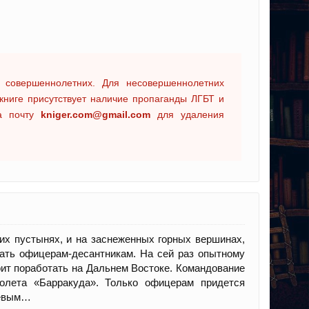
 совершеннолетних. Для несовершеннолетних
книге присутствует наличие пропаганды ЛГБТ и
на почту
kniger.com@gmail.com
для удаления
ких пустынях, и на заснеженных горных вершинах,
вать офицерам-десантникам. На сей раз опытному
ит поработать на Дальнем Востоке. Командование
олета «Барракуда». Только офицерам придется
оевым…