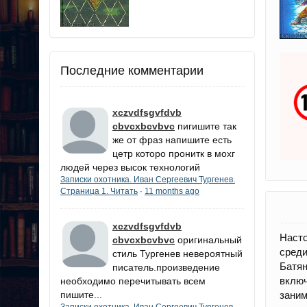
Последние комментарии
xczvdfsgvfdvb
cbvcxbcvbvc
пигишите так
же от фраз напишите есть
цетр которо пронитк в мохг
людей через высок технологий
Записки охотника. Иван Сергеевич Тургенев.
Страница 1. Читать
11 months ago
·
xczvdfsgvfdvb
Насто
cbvcxbcvbvc
оригинальный
среди
стиль Тургенев невероятный
Батян
писатель.произведение
вклю
необходимо перечитывать всем
пишите...
заним
Записки охотника. Иван Сергеевич Тургенев.