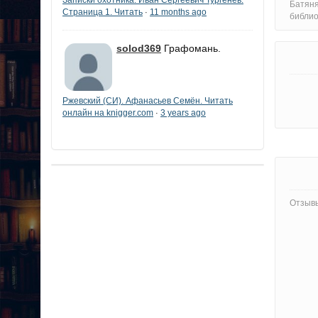
Батяня
Страница 1. Читать
11 months ago
·
библи
solod369
Графомань.
Ржевский (СИ). Афанасьев Семён. Читать
онлайн на knigger.com
3 years ago
·
Отзывы