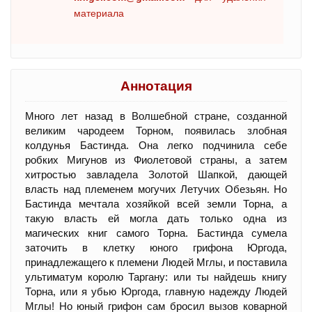
материала
Аннотация
Много лет назад в Волшебной стране, созданной
великим чародеем Торном, появилась злобная
колдунья Бастинда. Она легко подчинила себе
робких Мигунов из Фиолетовой страны, а затем
хитростью завладела Золотой Шапкой, дающей
власть над племенем могучих Летучих Обезьян. Но
Бастинда мечтала хозяйкой всей земли Торна, а
такую власть ей могла дать только одна из
магических книг самого Торна. Бастинда сумела
заточить в клетку юного грифона Юргода,
принадлежащего к племени Людей Мглы, и поставила
ультиматум королю Таргану: или ты найдешь книгу
Торна, или я убью Юргода, главную надежду Людей
Мглы! Но юный грифон сам бросил вызов коварной