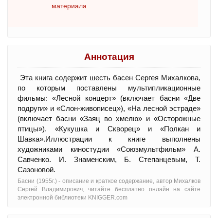
материала
Аннотация
Эта книга содержит шесть басен Сергея Михалкова,
по которым поставлены мультипликационные
фильмы: «Лесной концерт» (включает басни «Две
подруги» и «Слон-живописец»), «На лесной эстраде»
(включает басни «Заяц во хмелю» и «Осторожные
птицы»). «Кукушка и Скворец» и «Полкан и
Шавка».Иллюстрации к книге выполнены
художниками киностудии «Союзмультфильм» А.
Савченко. И. Знаменским, Б. Степанцевым, Т.
Сазоновой.
Басни (1955г.) - oписание и краткое содержание, автор Михалков
Сергей Владимирович, читайте бесплатно онлайн на сайте
электронной библиотеки KNIGGER.com