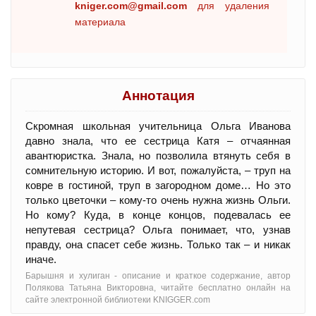
kniger.com@gmail.com
для удаления
материала
Аннотация
Скромная школьная учительница Ольга Иванова
давно знала, что ее сестрица Катя – отчаянная
авантюристка. Знала, но позволила втянуть себя в
сомнительную историю. И вот, пожалуйста, – труп на
ковре в гостиной, труп в загородном доме… Но это
только цветочки – кому-то очень нужна жизнь Ольги.
Но кому? Куда, в конце концов, подевалась ее
непутевая сестрица? Ольга понимает, что, узнав
правду, она спасет себе жизнь. Только так – и никак
иначе.
Барышня и хулиган - oписание и краткое содержание, автор
Полякова Татьяна Викторовна, читайте бесплатно онлайн на
сайте электронной библиотеки KNIGGER.com