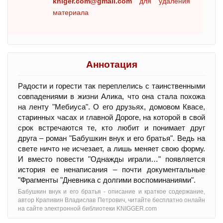
kniger.com@gmail.com
для удаления
материала
Аннотация
Радости и горести так переплелись с таинственными
совпадениями в жизни Алика, что она стала похожа
на ленту "Мeбиуса". О его друзьях, домовом Квасе,
старинных часах и главной Дороге, на которой в свой
срок встречаются те, кто любит и понимает друг
друга – роман "Бабушкин внук и его братья". Ведь на
свете ничто не исчезает, а лишь меняет свою форму.
И вместо повести "Однажды играли…" появляется
история ее ненаписания – почти документальные
"Фрагменты "Дневника с долгими воспоминаниями".
Бабушкин внук и его братья - oписание и краткое содержание,
автор Крапивин Владислав Петрович, читайте бесплатно онлайн
на сайте электронной библиотеки KNIGGER.com