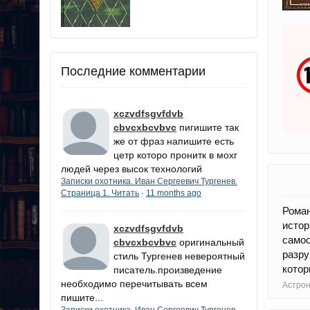
Последние комментарии
xczvdfsgvfdvb
cbvcxbcvbvc
пигишите так
же от фраз напишите есть
цетр которо пронитк в мохг
людей через высок технологий
Записки охотника. Иван Сергеевич Тургенев.
Страница 1. Читать
11 months ago
·
Рома
исто
xczvdfsgvfdvb
само
cbvcxbcvbvc
оригинальный
разр
стиль Тургенев невероятный
котор
писатель.произведение
необходимо перечитывать всем
Астрон
пишите...
Записки охотника. Иван Сергеевич Тургенев.