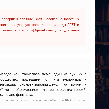
 совершеннолетних. Для несовершеннолетних
книге присутствует наличие пропаганды ЛГБТ и
на почту
kniger.com@gmail.com
для удаления
оизведение Станислава Лема, один из лучших в
м общество, пошедшее по пути гуманизма и
вилизации, сконцентрировавшейся на войне и
ах" лишь обрамлением для философских теорий,
ольского фантаста.
латно онлайн на сайте электронной библиотеки KNIGGER.com