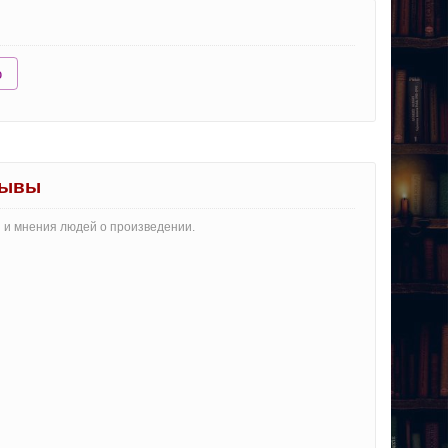
ю
зывы
и и мнения людей о произведении.