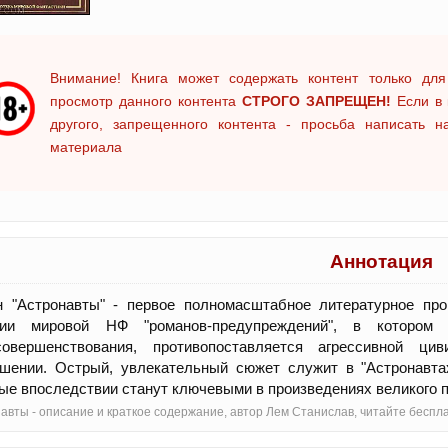
Внимание! Книга может содержать контент только для
просмотр данного контента
СТРОГО ЗАПРЕЩЕН!
Если в 
другого, запрещенного контента - просьба написать 
материала
Аннотация
н "Астронавты" - первое полномасштабное литературное пр
рии мировой НФ "романов-предупреждений", в которо
совершенствования, противопоставляется агрессивной ци
ушении. Острый, увлекательный сюжет служит в "Астронавт
ые впоследствии станут ключевыми в произведениях великого п
авты - oписание и краткое содержание, автор Лем Станислав, читайте бесп