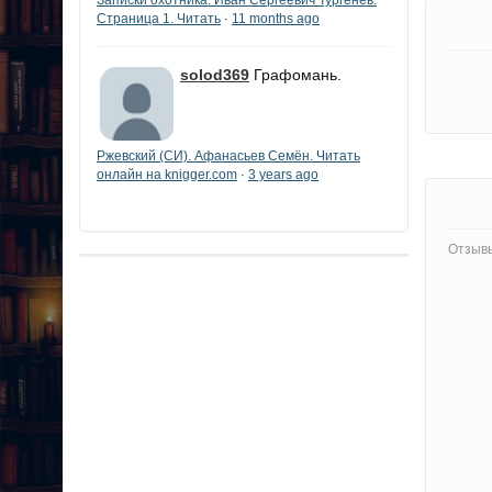
Страница 1. Читать
11 months ago
·
solod369
Графомань.
Ржевский (СИ). Афанасьев Семён. Читать
онлайн на knigger.com
3 years ago
·
Отзывы