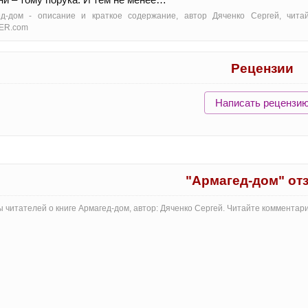
ед-дом - oписание и краткое содержание, автор Дяченко Сергей, чита
ER.com
Рецензии
Написать рецензи
"Армагед-дом" о
 читателей о книге Армагед-дом, автор: Дяченко Сергей. Читайте комментар