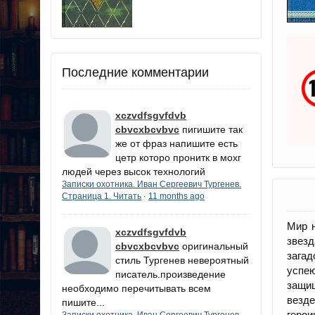
Последние комментарии
xczvdfsgvfdvb
cbvcxbcvbvc
пигишите так
же от фраз напишите есть
цетр которо пронитк в мохг
людей через высок технологий
Записки охотника. Иван Сергеевич Тургенев.
Страница 1. Читать
11 months ago
·
Мир н
xczvdfsgvfdvb
звез
cbvcxbcvbvc
оригинальный
загад
стиль Тургенев невероятный
успею
писатель.произведение
защищ
необходимо перечитывать всем
везд
пишите...
герои
Записки охотника. Иван Сергеевич Тургенев.