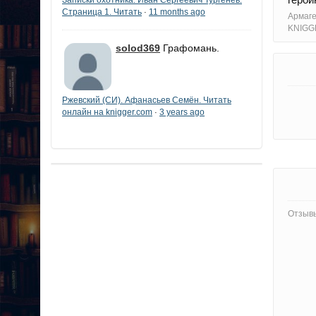
Страница 1. Читать
11 months ago
·
Армаг
KNIGG
solod369
Графомань.
Ржевский (СИ). Афанасьев Семён. Читать
онлайн на knigger.com
3 years ago
·
Отзывы