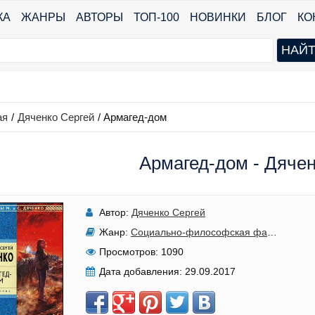
КА
ЖАНРЫ
АВТОРЫ
ТОП-100
НОВИНКИ
БЛОГ
КО
ая
/
Дяченко Сергей
/
Армагед-дом
Армагед-дом - Дячен
Автор:
Дяченко Сергей
Жанр:
Социально-философская фантастика
Просмотров:
1090
Дата добавления:
29.09.2017