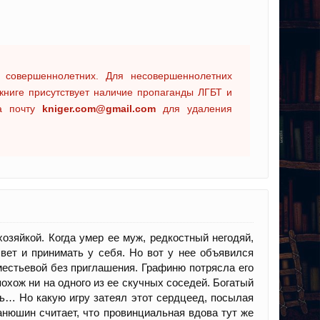
 совершеннолетних. Для несовершеннолетних
книге присутствует наличие пропаганды ЛГБТ и
на почту
kniger.com@gmail.com
для удаления
зяйкой. Когда умер ее муж, редкостный негодяй,
свет и принимать у себя. Но вот у нее объявился
местьевой без приглашения. Графиню потрясла его
похож ни на одного из ее скучных соседей. Богатый
ь… Но какую игру затеял этот сердцеед, посылая
нюшин считает, что провинциальная вдова тут же