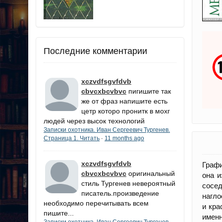
Последние комментарии
xczvdfsgvfdvb
cbvcxbcvbvc
пигишите так
же от фраз напишите есть
цетр которо пронитк в мохг
людей через высок технологий
Записки охотника. Иван Сергеевич Тургенев.
Страница 1. Читать
11 months ago
·
xczvdfsgvfdvb
Графи
cbvcxbcvbvc
оригинальный
она и
стиль Тургенев невероятный
сосед
писатель.произведение
нагло
необходимо перечитывать всем
и кра
пишите...
именн
Записки охотника. Иван Сергеевич Тургенев.