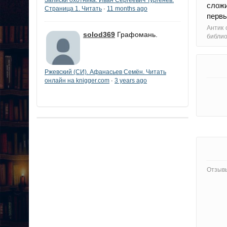
сложи
Страница 1. Читать
11 months ago
·
первы
Антик 
solod369
Графомань.
библи
Ржевский (СИ). Афанасьев Семён. Читать
онлайн на knigger.com
3 years ago
·
Отзывы