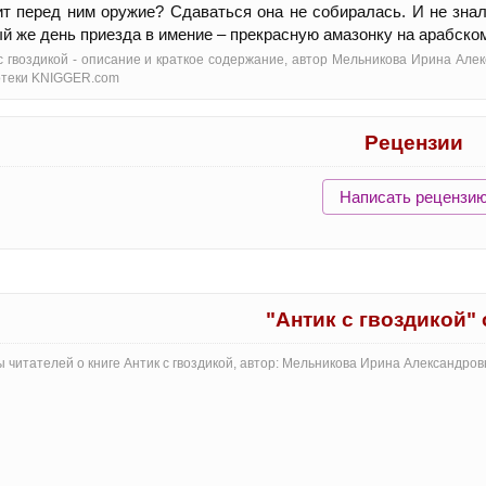
т перед ним оружие? Сдаваться она не собиралась. И не знала
й же день приезда в имение – прекрасную амазонку на арабск
с гвоздикой - oписание и краткое содержание, автор Мельникова Ирина Але
отеки KNIGGER.com
Рецензии
Написать рецензи
"Антик с гвоздикой"
 читателей о книге Антик с гвоздикой, автор: Мельникова Ирина Александро