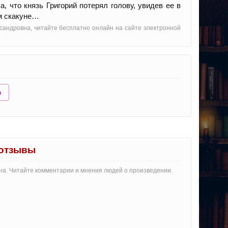
, что князь Григорий потерял голову, увидев ее в
ом скакуне…
ксандровна, читайте бесплатно онлайн на сайте электронной
ю
 отзывы
вна. Читайте комментарии и мнения людей о произведении.