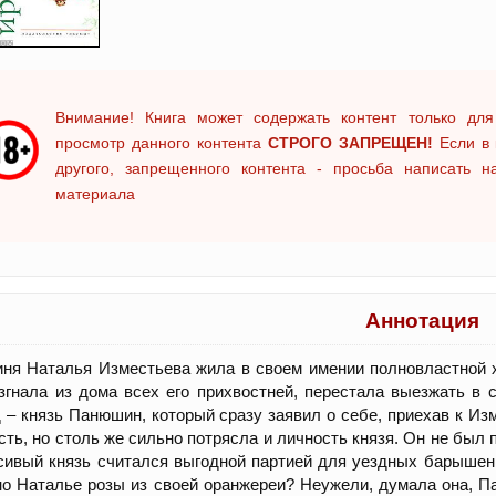
Внимание! Книга может содержать контент только для
просмотр данного контента
СТРОГО ЗАПРЕЩЕН!
Если в 
другого, запрещенного контента - просьба написать 
материала
Аннотация
ня Наталья Изместьева жила в своем имении полновластной хо
згнала из дома всех его прихвостней, перестала выезжать в 
 – князь Панюшин, который сразу заявил о себе, приехав к Из
сть, но столь же сильно потрясла и личность князя. Он не был 
сивый князь считался выгодной партией для уездных барышен
о Наталье розы из своей оранжереи? Неужели, думала она, Па