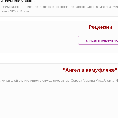
ки наемного убийцы…
в камуфляже - oписание и краткое содержание, автор Серова Марина Мих
отеки KNIGGER.com
Рецензии
Написать рецензи
"Ангел в камуфляже"
 читателей о книге Ангел в камуфляже, автор: Серова Марина Михайловна. 