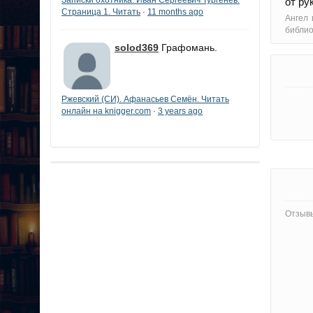
от ру
Страница 1. Читать
11 months ago
·
Ангел 
библи
solod369
Графомань.
Ржевский (СИ). Афанасьев Семён. Читать
онлайн на knigger.com
3 years ago
·
Отзывы