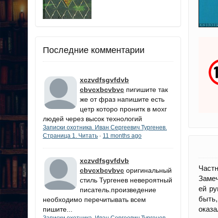
Последние комментарии
xczvdfsgvfdvb
cbvcxbcvbvc
пигишите так
же от фраз напишите есть
цетр которо пронитк в мохг
людей через высок технологий
Записки охотника. Иван Сергеевич Тургенев.
Страница 1. Читать
11 months ago
·
xczvdfsgvfdvb
Част
cbvcxbcvbvc
оригинальный
Замеч
стиль Тургенев невероятный
ей ру
писатель.произведение
быть,
необходимо перечитывать всем
оказа
пишите...
Записки охотника. Иван Сергеевич Тургенев.