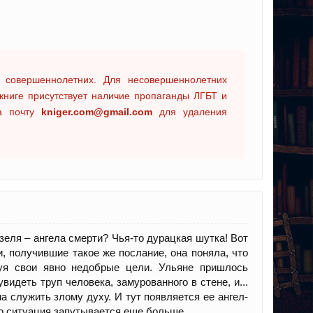
 совершеннолетних. Для несовершеннолетних
книге присутствует наличие пропаганды ЛГБТ и
на почту
kniger.com@gmail.com
для удаления
зеля – ангела смерти? Чья-то дурацкая шутка! Вот
и, получившие такое же послание, она поняла, что
дуя свои явно недобрые цели. Ульяне пришлось
видеть труп человека, замурованного в стене, и...
на служить злому духу. И тут появляется ее ангел-
ого ситуация запутывается еще больше…