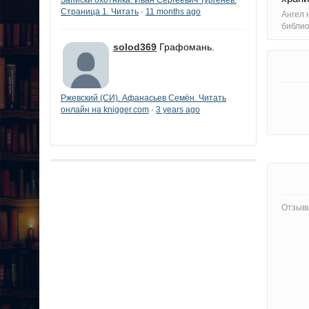
Страница 1. Читать
11 months ago
·
Ангел 
библи
solod369
Графомань.
Ржевский (СИ). Афанасьев Семён. Читать
онлайн на knigger.com
3 years ago
·
Отзывы