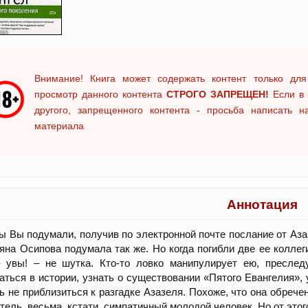
Внимание! Книга может содержать контент только для
просмотр данного контента
СТРОГО ЗАПРЕЩЕН!
Если в 
другого, запрещенного контента - просьба написать 
материала
Аннотация
ы Вы подумали, получив по электронной почте послание от Аза
яна Осипова подумала так же. Но когда погибли две ее коллег
– увы! – не шутка. Кто-то ловко манипулирует ею, пресле
аться в истории, узнать о существовании «Пятого Евангелия», у
ь не приблизиться к разгадке Азазеля. Похоже, что она обрече
тель, весьма, кстати, симпатичный молодой человек. Но от эт