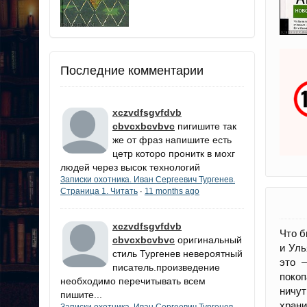
Последние комментарии
xczvdfsgvfdvb
cbvcxbcvbvc
пигишите так
же от фраз напишите есть
цетр которо пронитк в мохг
людей через высок технологий
Записки охотника. Иван Сергеевич Тургенев.
Страница 1. Читать
11 months ago
·
xczvdfsgvfdvb
Что б
cbvcxbcvbvc
оригинальный
и Уль
стиль Тургенев невероятный
это 
писатель.произведение
покоп
необходимо перечитывать всем
ничут
пишите...
храни
Записки охотника. Иван Сергеевич Тургенев.