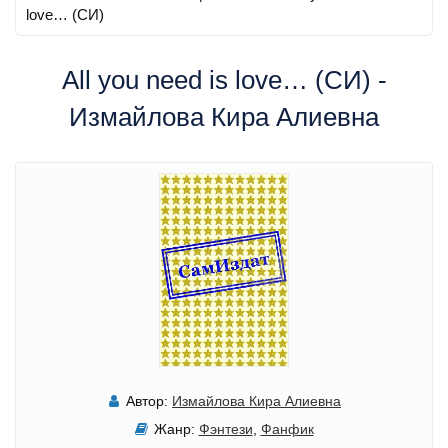
love… (СИ)
All you need is love… (СИ) -
Измайлова Кира Алиевна
Автор:
Измайлова Кира Алиевна
Жанр:
Фэнтези
,
Фанфик