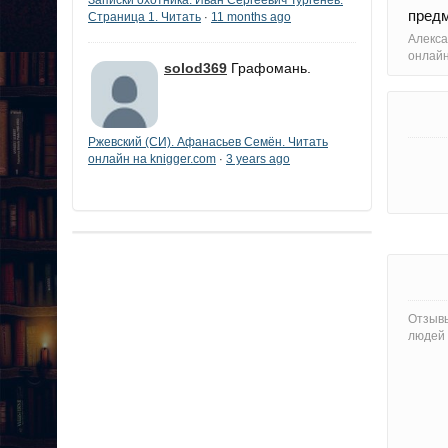
предм
Страница 1. Читать
11 months ago
·
Алекса
онлайн
solod369
Графомань.
Ржевский (СИ). Афанасьев Семён. Читать
онлайн на knigger.com
3 years ago
·
Отзывы
людей 