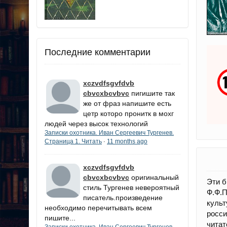
Последние комментарии
xczvdfsgvfdvb
cbvcxbcvbvc
пигишите так
же от фраз напишите есть
цетр которо пронитк в мохг
людей через высок технологий
Записки охотника. Иван Сергеевич Тургенев.
Страница 1. Читать
11 months ago
·
xczvdfsgvfdvb
cbvcxbcvbvc
оригинальный
Эти б
стиль Тургенев невероятный
Ф.Ф.
писатель.произведение
культ
необходимо перечитывать всем
росс
пишите...
читат
Записки охотника. Иван Сергеевич Тургенев.