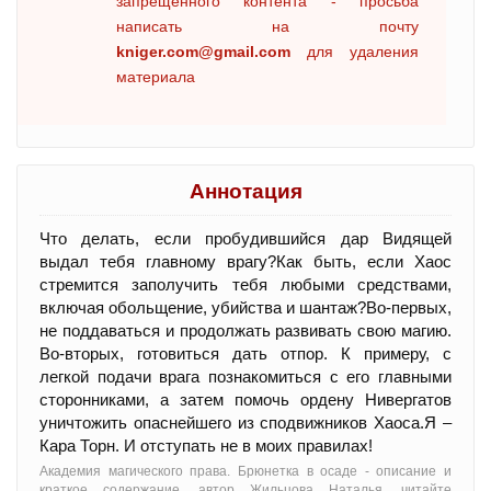
запрещенного контента - просьба
написать на почту
kniger.com@gmail.com
для удаления
материала
Аннотация
Что делать, если пробудившийся дар Видящей
выдал тебя главному врагу?Как быть, если Хаос
стремится заполучить тебя любыми средствами,
включая обольщение, убийства и шантаж?Во-первых,
не поддаваться и продолжать развивать свою магию.
Во-вторых, готовиться дать отпор. К примеру, с
легкой подачи врага познакомиться с его главными
сторонниками, а затем помочь ордену Нивергатов
уничтожить опаснейшего из сподвижников Хаоса.Я –
Кара Торн. И отступать не в моих правилах!
Академия магического права. Брюнетка в осаде - oписание и
краткое содержание, автор Жильцова Наталья, читайте