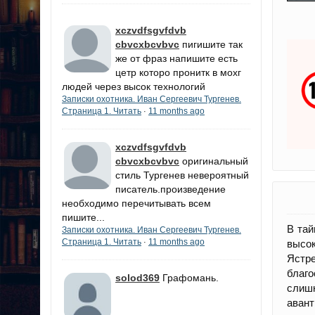
xczvdfsgvfdvb
cbvcxbcvbvc
пигишите так
же от фраз напишите есть
цетр которо пронитк в мохг
людей через высок технологий
Записки охотника. Иван Сергеевич Тургенев.
Страница 1. Читать
11 months ago
·
xczvdfsgvfdvb
cbvcxbcvbvc
оригинальный
стиль Тургенев невероятный
писатель.произведение
необходимо перечитывать всем
пишите...
В тай
Записки охотника. Иван Сергеевич Тургенев.
Страница 1. Читать
11 months ago
·
высок
Ястр
благ
solod369
Графомань.
слиш
авант