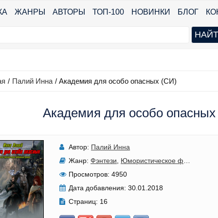
КА
ЖАНРЫ
АВТОРЫ
ТОП-100
НОВИНКИ
БЛОГ
КО
ая
/
Палий Инна
/
Академия для особо опасных (СИ)
Академия для особо опасных
Автор:
Палий Инна
Жанр:
Фэнтези
,
Юмористическое фэнтези
,
Лю
Просмотров:
4950
Дата добавления:
30.01.2018
Страниц:
16