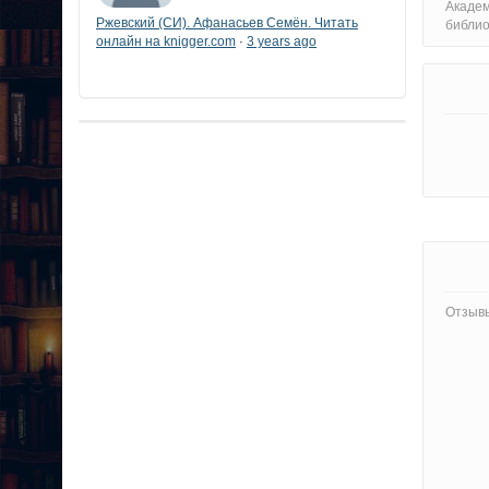
Академ
Ржевский (СИ). Афанасьев Семён. Читать
библи
онлайн на knigger.com
3 years ago
·
Отзывы