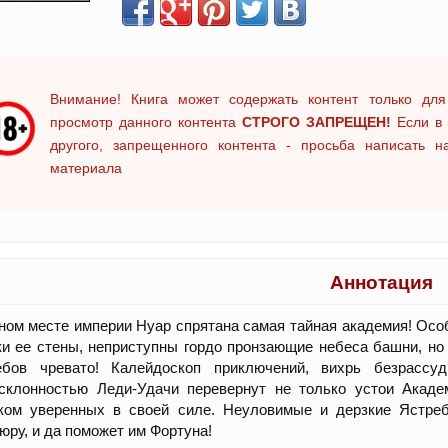
Внимание! Книга может содержать контент только для
просмотр данного контента
СТРОГО ЗАПРЕЩЕН!
Если в 
другого, запрещенного контента - просьба написать 
материала
Аннотация
ном месте империи Нуар спрятана самая тайная академия! Осо
и ее стены, неприступны гордо пронзающие небеса башни, но в
ебов чревато! Калейдоскоп приключений, вихрь безрассуд
осклонностью Леди-Удачи перевернут не только устои Акад
ком уверенных в своей силе. Неуловимые и дерзкие Ястреб
юру, и да поможет им Фортуна!