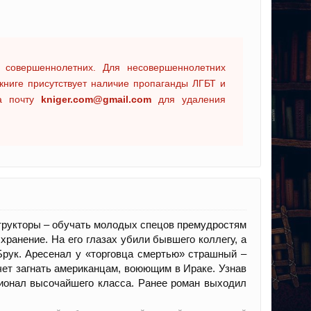
 совершеннолетних. Для несовершеннолетних
книге присутствует наличие пропаганды ЛГБТ и
на почту
kniger.com@gmail.com
для удаления
трукторы – обучать молодых спецов премудростям
хранение. На его глазах убили бывшего коллегу, а
Брук. Аресенал у «торговца смертью» страшный –
чет загнать американцам, воюющим в Ираке. Узнав
сионал высочайшего класса. Ранее роман выходил