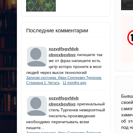
Последние комментарии
xczvdfsgvfdvb
cbvcxbcvbvc
пигишите так
же от фраз напишите есть
цетр которо пронитк в мохг
людей через высок технологий
Записки охотника. Иван Сергеевич Тургенев.
Страница 1. Читать
11 months ago
·
Бывши
xczvdfsgvfdvb
своей
cbvcxbcvbvc
оригинальный
самог
стиль Тургенев невероятный
химич
писатель.произведение
об эт
необходимо перечитывать всем
под н
пишите...
Записки охотника. Иван Сергеевич Тургенев.