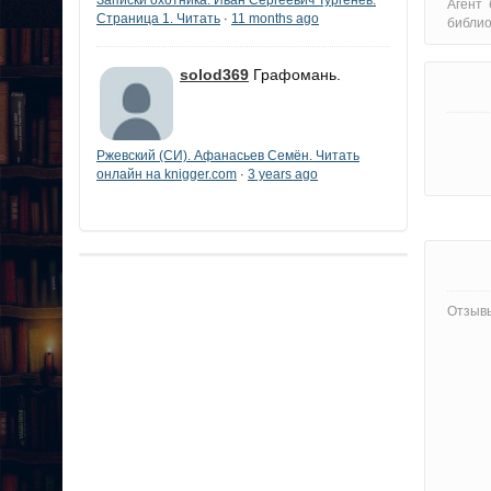
Агент 
Страница 1. Читать
11 months ago
·
библи
solod369
Графомань.
Ржевский (СИ). Афанасьев Семён. Читать
онлайн на knigger.com
3 years ago
·
Отзывы