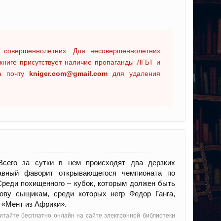
 совершеннолетних. Для несовершеннолетних
книге присутствует наличие пропаганды ЛГБТ и
на почту
kniger.com@gmail.com
для удаления
Всего за сутки в нем происходят два дерзких
авный фаворит открывающегося чемпионата по
Среди похищенного – кубок, которым должен быть
ову сыщикам, среди которых негр Федор Ганга,
 «Мент из Африки».
читайте бесплатно онлайн на сайте электронной библиотеки