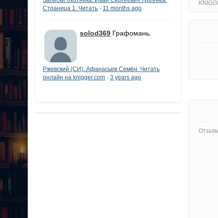
KNIGG
Страница 1. Читать
11 months ago
·
solod369
Графомань.
Ржевский (СИ). Афанасьев Семён. Читать
онлайн на knigger.com
3 years ago
·
Отзывы