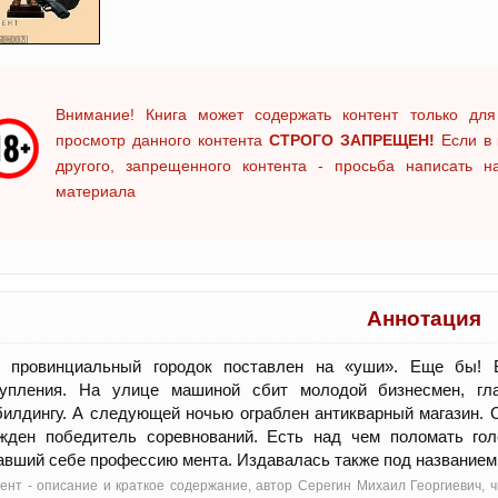
Внимание! Книга может содержать контент только для
просмотр данного контента
СТРОГО ЗАПРЕЩЕН!
Если в 
другого, запрещенного контента - просьба написать 
материала
Аннотация
й провинциальный городок поставлен на «уши». Еще бы! 
тупления. На улице машиной сбит молодой бизнесмен, гл
илдингу. А следующей ночью ограблен антикварный магазин. 
ажден победитель соревнований. Есть над чем поломать гол
вший себе профессию мента. Издавалась также под названием
нт - oписание и краткое содержание, автор Серегин Михаил Георгиевич, 