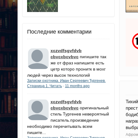
Последние комментарии
xczvdfsgvfdvb
cbvcxbcvbvc
пигишите так
же от фраз напишите есть
цетр которо пронитк в мохг
людей через высок технологий
Записки охотника. Иван Сергеевич Тургенев.
Страница 1. Читать
11 months ago
·
Тихи
xczvdfsgvfdvb
cbvcxbcvbvc
оригинальный
прес
стиль Тургенев невероятный
бодиб
писатель.произведение
нагр
необходимо перечитывать всем
выбра
пишите...
Афроме
Записки охотника. Иван Сергеевич Тургенев.