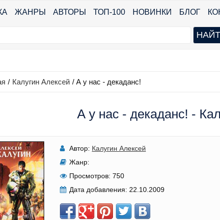
КА
ЖАНРЫ
АВТОРЫ
ТОП-100
НОВИНКИ
БЛОГ
КО
ая
/
Калугин Алексей
/
А у нас - декаданс!
А у нас - декаданс! - К
Автор:
Калугин Алексей
Жанр:
Просмотров:
750
Дата добавления:
22.10.2009