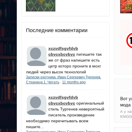
Последние комментарии
xczvdfsgvfdvb
cbvcxbcvbvc
пигишите так
же от фраз напишите есть
цетр которо пронитк в мохг
людей через высок технологий
Записки охотника. Иван Сергеевич Тургенев.
Страница 1. Читать
11 months ago
·
xczvdfsgvfdvb
Вот у
cbvcxbcvbvc
оригинальный
мода 
стиль Тургенев невероятный
А у на
писатель.произведение
KNIGG
необходимо перечитывать всем
пишите...
Записки охотника. Иван Сергеевич Тургенев.