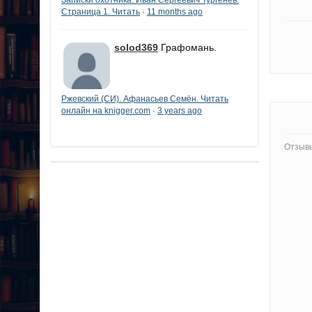
Страница 1. Читать
11 months ago
·
solod369
Графомань.
Ржевский (СИ). Афанасьев Семён. Читать
онлайн на knigger.com
3 years ago
·
Отзывы