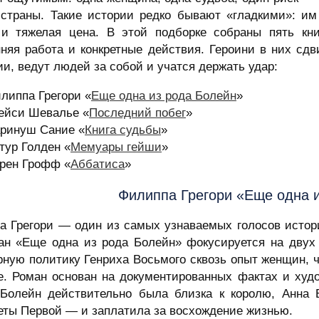
 страны. Такие истории редко бывают «гладкими»: и
 и тяжелая цена. В этой подборке собраны пять кни
нняя работа и конкретные действия. Героини в них сд
и, ведут людей за собой и учатся держать удар:
липпа Грегори «
Еще одна из рода Болейн
»
ейси Шевалье «
Последний побег
»
ринуш Сание «
Книга судьбы
»
тур Голден «
Мемуары гейши
»
рен Грофф «
Аббатиса
»
Филиппа Грегори «Еще одна 
а Грегори — один из самых узнаваемых голосов истор
ан «Еще одна из рода Болейн» фокусируется на двух 
рную политику Генриха Восьмого сквозь опыт женщин, ч
е. Роман основан на документированных фактах и худ
Болейн действительно была близка к королю, Анна 
еты Первой — и заплатила за восхождение жизнью.