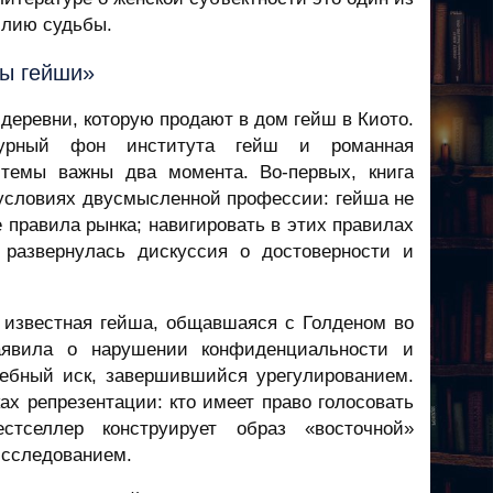
илию судьбы.
ы гейши»
деревни, которую продают в дом гейш в Киото.
ьтурный фон института гейш и романная
темы важны два момента. Во-первых, книга
 условиях двусмысленной профессии: гейша не
 правила рынка; навигировать в этих правилах
 развернулась дискуссия о достоверности и
 известная гейша, общавшаяся с Голденом во
аявила о нарушении конфиденциальности и
дебный иск, завершившийся урегулированием.
ках репрезентации: кто имеет право голосовать
тселлер конструирует образ «восточной»
исследованием.