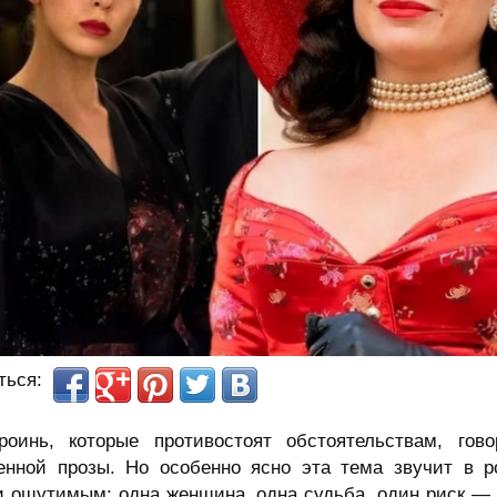
ться:
роинь, которые противостоят обстоятельствам, г
енной прозы. Но особенно ясно эта тема звучит в р
и ощутимым: одна женщина, одна судьба, один риск —