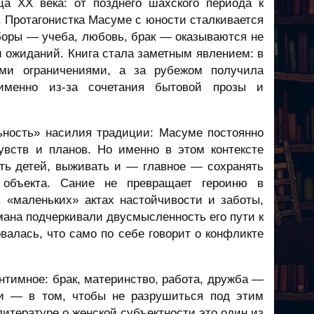
ца XX века: от позднего шахского периода к
. Протагонистка Масуме с юности сталкивается
боры — учеба, любовь, брак — оказываются не
 ожиданий. Книга стала заметным явлением: в
ыми ограничениями, а за рубежом получила
именно из-за сочетания бытовой прозы и
ность» насилия традиции: Масуме постоянно
увств и планов. Но именно в этом контексте
ать детей, выживать и — главное — сохранять
 объекта. Сание не превращает героиню в
 «маленьких» актах настойчивости и заботы,
ана подчеркивали двусмысленность его пути к
валась, что само по себе говорит о конфликте
интимное: брак, материнство, работа, дружба —
и — в том, чтобы не разрушиться под этим
литературе о женской субъектности это один из