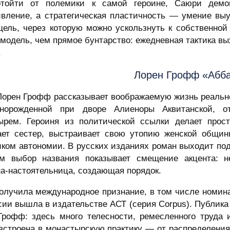
тойти от полемики к самой героине, Саюри демо
ивление, а стратегическая пластичность — умение выу
щель, через которую можно ускользнуть к собственной
модель, чем прямое бунтарство: ежедневная тактика в
.
Лорен Грофф «Абба
Лорен Грофф рассказывает воображаемую жизнь реальн
ннорожденной при дворе Алиеноры Аквитанской, о
ырем. Героиня из политической ссылки делает прост
ет сестер, выстраивает свою утопию женской общины
ком автономии. В русских изданиях роман выходит под
м выбор названия показывает смещение акцента: не
а-настоятельница, создающая порядок.
получила международное признание, в том числе номина
сии вышла в издательстве АСТ (серия Corpus). Публика
Грофф: здесь много телесности, ремесленного труда 
встроена в монастырскую практику — от распределения