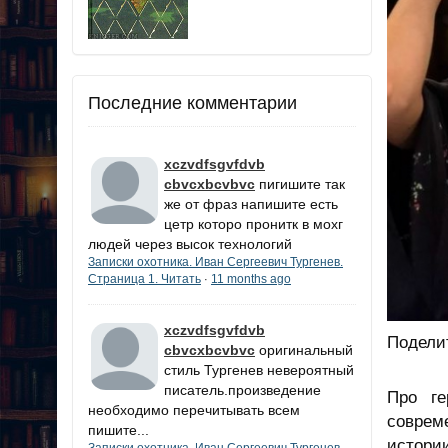
Последние комментарии
xczvdfsgvfdvb
cbvcxbcvbvc
пигишите так
же от фраз напишите есть
цетр которо пронитк в мохг
людей через высок технологий
Записки охотника. Иван Сергеевич Тургенев.
Страница 1. Читать
11 months ago
·
xczvdfsgvfdvb
Подели
cbvcxbcvbvc
оригинальный
стиль Тургенев невероятный
писатель.произведение
Про ге
необходимо перечитывать всем
соврем
пишите...
истори
Записки охотника. Иван Сергеевич Тургенев.