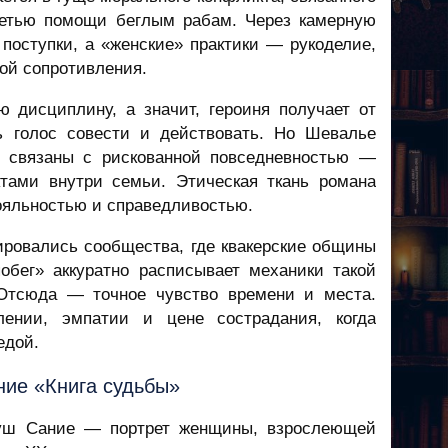
сетью помощи беглым рабам. Через камерную
поступки, а «женские» практики — рукоделие,
ой сопротивления.
ю дисциплину, а значит, героиня получает от
ь голос совести и действовать. Но Шевалье
а связаны с рискованной повседневностью —
ктами внутри семьи. Этическая ткань романа
ояльностью и справедливостью.
ировались сообщества, где квакерские общины
обег» аккуратно расписывает механики такой
Отсюда — точное чувство времени и места.
лении, эмпатии и цене сострадания, когда
едой.
ие «Книга судьбы»
нуш Сание — портрет женщины, взрослеющей