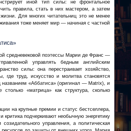
нстрирует иной тип силы: не фронтальное
чить правила, стать в них мастером, а затем
 жизни. Для многих читательниц это не менее
ыживания тоже меняет мир — начиная с частной
тиса»
ой средневековой поэтессы Марии де Франс —
тправленной управлять бедным английским
ранство силы: она перестраивает хозяйство,
, где труд, искусство и молитва становятся
 названием «Аббатиса» (оригинал — Matrix), и
 столько «матрица» как структура, сколько
ции на крупные премии и статус бестселлера,
 и критика подчеркивают необычную энергетику
и созидательного управления, а политическая
 ресурсов до защиты от внешних угроз. Мария