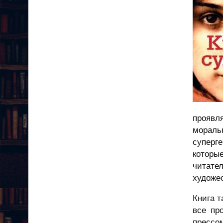
проявл
мораль
суперг
которы
читател
художес
Книга т
все пр
прессом