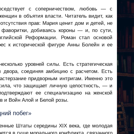
соседствует с соперничеством, любовь — с
енщин в объятия власти. Читатель видит, как
 отсутствия прав: Мария ценит дом и детей, не
 фаворитки, добиваясь короны — и, по сути,
нглийской Реформации. Роман стал основой
ерес к исторической фигуре Анны Болейн и ее
несколько уровней силы. Есть стратегическая
 двора, соединяя амбицию с расчетом. Есть
растерзание придворным интригам. Именно это
 сила, что защищает личную целостность, — и
подтверждают ее специализацию на женской
в и Войн Алой и Белой розы.
ний побег»
енные Штаты середины XIX века, где молодая
ается в гуще морального конфликта, связанного