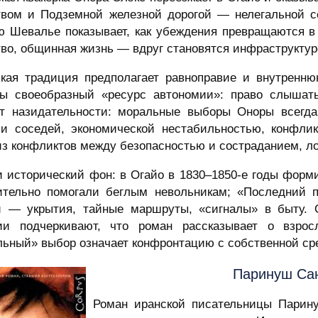
твом и Подземной железной дорогой — нелегальной 
ю Шевалье показывает, как убеждения превращаются в 
тво, общинная жизнь — вдруг становятся инфраструктур
ская традиция предполагает равноправие и внутренню
ры своеобразный «ресурс автономии»: право слышат
ет назидательности: моральные выборы Оноры всегд
ми соседей, экономической нестабильностью, конфли
 из конфликтов между безопасностью и состраданием, л
и исторический фон: в Огайо в 1830–1850-е годы форм
ительно помогали беглым невольникам; «Последний п
 — укрытия, тайные маршруты, «сигналы» в быту. 
ии подчеркивают, что роман рассказывает о взрос
льный» выбор означает конфронтацию с собственной ср
Паринуш Сан
Роман иранской писательницы Пари