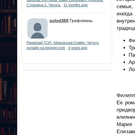
Страница 1. Читать
11 months ago
·
семьи,
иногда
solod369
Графомань.
внутре
традици
Фи
Ржевский (СИ). Афанасьев Семён. Читать
Тр
онлайн на knigger.com
3 years ago
·
Па
Ар
Ло
Филипп
Ее ром
придво
влияни
Мария 
Елизав