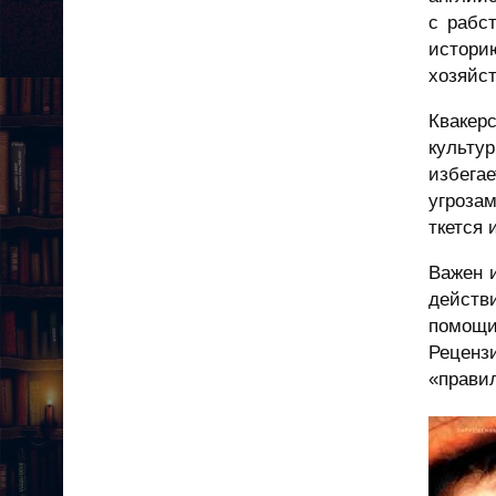
с рабс
истори
хозяйс
Квакер
культу
избега
угроза
ткется
Важен 
действ
помощи
Реценз
«прави