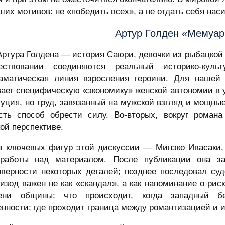
их мотивов: не «победить всех», а не отдать себя нас
Артур Голден «Мемуар
ртура Голдена — история Саюри, девочки из рыбацкой 
ествовании соединяются реальный историко-кул
аматическая линия взросления героини. Для нашей 
вает специфическую «экономику» женской автономии в
уция, но труд, завязанный на мужской взгляд и мощные
ть способ обрести силу. Во-вторых, вокруг романа
ой перспективе.
з ключевых фигур этой дискуссии — Минэко Ивасаки,
работы над материалом. После публикации она з
оверности некоторых деталей; позднее последовал су
изод важен не как «скандал», а как напоминание о рис
ни общины; что происходит, когда западный бес
енности; где проходит граница между романтизацией и 