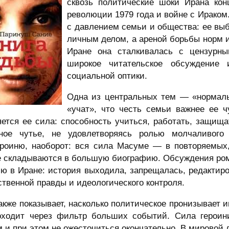
сквозь политические шоки Ирана кон
революции 1979 года и войне с Ираком
с давлением семьи и общества: ее вы
личным делом, а ареной борьбы норм и
Иране она сталкивалась с цензурн
широкое читательское обсуждение 
социальной оптики.
Одна из центральных тем — «нормаль
«учат», что честь семьи важнее ее ч
яется ее сила: способность учиться, работать, защищ
ное чутье, не удовлетворяясь ролью молчаливого
ероиню, наоборот: вся сила Масуме — в повторяемых,
е складываются в большую биографию. Обсуждения ром
ю в Иране: история выходила, запрещалась, редактиро
твенной правды и идеологического контроля.
акже показывает, насколько политическое пронизывает 
оходит через фильтр больших событий. Сила героин
 и при этом не ожесточиться окончательно. В мировой 