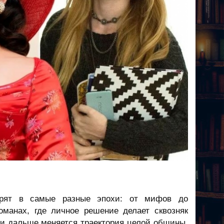
оворят в самые разные эпохи: от мифов до
оманах, где личное решение делает сквозняк
 и дальше меняется траектория целой общины,