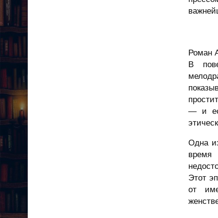
важнейш
Роман А
В пов
мелодр
показы
простит
— и ес
этическ
Одна и
время 
недост
Этот эп
от име
женств