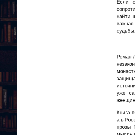
Если о
сопрот
найти 
важная 
судьбы
Роман 
незако
монаст
защища
источни
уже са
женщин
Книга 
а в Рос
прозы 
мысль 