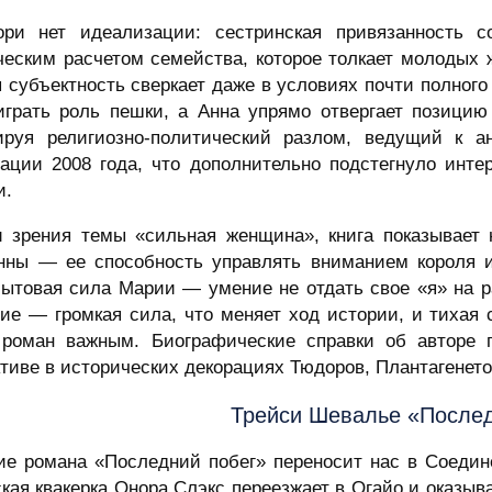
ори нет идеализации: сестринская привязанность 
ческим расчетом семейства, которое толкает молодых ж
 субъектность сверкает даже в условиях почти полного
играть роль пешки, а Анна упрямо отвергает позицию
ируя религиозно-политический разлом, ведущий к а
зации 2008 года, что дополнительно подстегнуло инт
и.
и зрения темы «сильная женщина», книга показывает 
нны — ее способность управлять вниманием короля и
бытовая сила Марии — умение не отдать свое «я» на 
ние — громкая сила, что меняет ход истории, и тихая
 роман важным. Биографические справки об авторе 
тиве в исторических декорациях Тюдоров, Плантагенето
Трейси Шевалье «Послед
ие романа «Последний побег» переносит нас в Соедин
кая квакерка Онора Слэкс переезжает в Огайо и оказыв