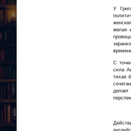
У Грег
полити
женская
желая 
провоц
экрани
времен
С точк
сила А
тихая 
сочета
делает
перспек
Действ
английс