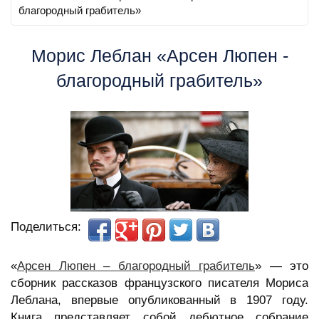
благородный грабитель»
Морис Леблан «Арсен Люпен -
благородный грабитель»
Поделиться:
«
Арсен Люпен – благородный грабитель
» — это
сборник рассказов французского писателя Мориса
Леблана, впервые опубликованный в 1907 году.
Книга представляет собой дебютное собрание