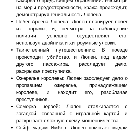
Кахорна о предстоящем ограблении. Несмотря
на меры предосторожности, кража происходит,
демонстрируя гениальность Люпена.
Побег Арсена Люпена: Люпен планирует побег
из тюрьмы, и, несмотря на наблюдение
полиции, успешно осуществляет его,
используя двойника и хитроумные уловки.
Таинственный путешественник: В поезде
происходит убийство, и Люпен, под видом
другого пассажира, расследует дело,
раскрывая преступника.
Ожерелье королевы: Люпен расследует дело о
пропавшем ожерелье, принадлежащем
королеве, и находит его, разоблачая
преступников.
Семерка червей: Люпен сталкивается с
загадкой, связанной с игральной картой, и
раскрывает сложную схему мошенничества.
Сейф мадам Имбер: Люпен помогает мадам