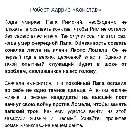
Роберт Харрис «Конклав»
Когда умирает Папа Римский, необходимо не
плакать, а созывать конклав, чтобы Рим не остался
без своего властителя. Так случилось и в этот раз,
когда
умер очередной Папа
.
Обязанность созвать
конклав легла на плечи Якопо Ломели
. Он не
первый год в верхах церковной власти. Однако и
такой
опытный служащий будет в шоке от
проблем, свалившихся на его голову
.
Сначала выяснится, что
покойный Папа оставил
по себе не одно темное дельце
. А потом вполне
живые и резвые
кандидаты на высший пост
начнут свою войну против Ломели, чтобы занять
папский трон
. Как ему удастся выйти из этой
заварухи живым и целым? Узнайте, прочитав
роман «
Конклав
» на нашем сайте.