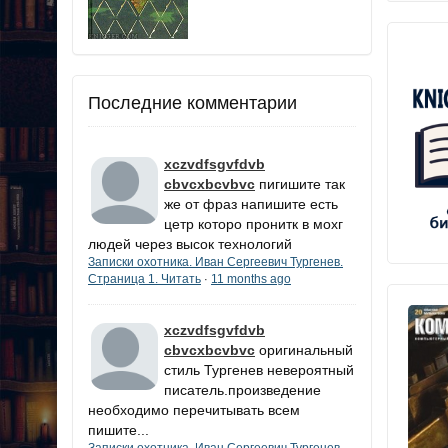
Последние комментарии
xczvdfsgvfdvb
cbvcxbcvbvc
пигишите так
же от фраз напишите есть
цетр которо пронитк в мохг
людей через высок технологий
Записки охотника. Иван Сергеевич Тургенев.
Страница 1. Читать
11 months ago
·
xczvdfsgvfdvb
cbvcxbcvbvc
оригинальный
стиль Тургенев невероятный
писатель.произведение
необходимо перечитывать всем
пишите...
Записки охотника. Иван Сергеевич Тургенев.