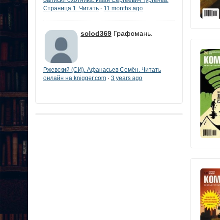
Страница 1. Читать
11 months ago
·
solod369
Графомань.
Ржевский (СИ). Афанасьев Семён. Читать
онлайн на knigger.com
3 years ago
·