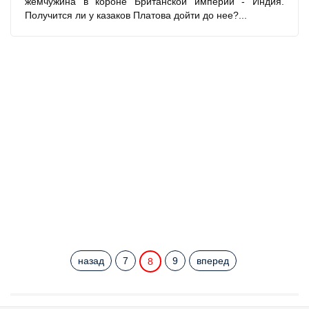
жемчужина в короне Британской империи - Индия.
Получится ли у казаков Платова дойти до нее?...
назад
7
9
вперед
8