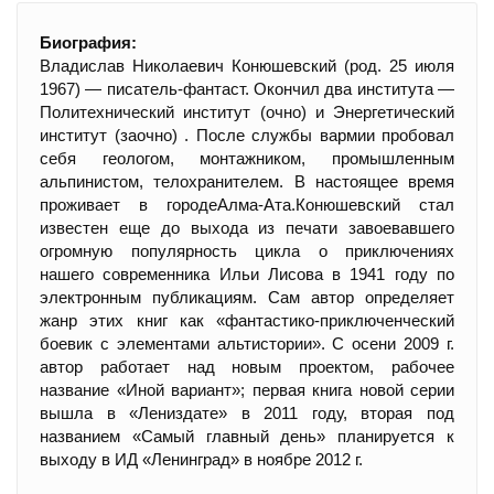
Биография:
Владислав Николаевич Конюшевский (род. 25 июля
1967) — писатель-фантаст. Окончил два института —
Политехнический институт (очно) и Энергетический
институт (заочно) . После службы вармии пробовал
себя геологом, монтажником, промышленным
альпинистом, телохранителем. В настоящее время
проживает в городеАлма-Ата.Конюшевский стал
известен еще до выхода из печати завоевавшего
огромную популярность цикла о приключениях
нашего современника Ильи Лисова в 1941 году по
электронным публикациям. Сам автор определяет
жанр этих книг как «фантастико-приключенческий
боевик с элементами альтистории». С осени 2009 г.
автор работает над новым проектом, рабочее
название «Иной вариант»; первая книга новой серии
вышла в «Лениздате» в 2011 году, вторая под
названием «Самый главный день» планируется к
выходу в ИД «Ленинград» в ноябре 2012 г.