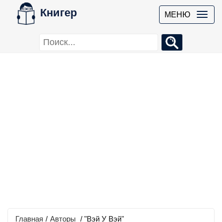
Книгер
МЕНЮ
Главная
/
Авторы
/ "Вэй У Вэй"