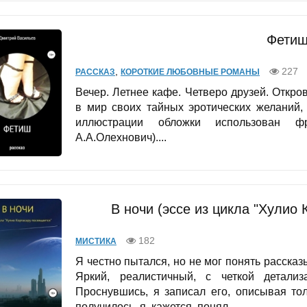
Фети
,
227
РАССКАЗ
КОРОТКИЕ ЛЮБОВНЫЕ РОМАНЫ
Вечер. Летнее кафе. Четверо друзей. Откр
в мир своих тайных эротических желаний, 
иллюстрации обложки использован фр
А.А.Олехнович)....
В ночи (эссе из цикла "Хулио
182
МИСТИКА
Я честно пытался, но не мог понять расска
Яркий, реалистичный, с четкой детализ
Проснувшись, я записал его, описывая то
получилось, я, кажется, понял,...