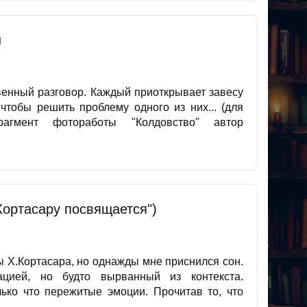
ш
овенный разговор. Каждый приоткрывает завесу
чтобы решить проблему одного из них... (для
агмент фотоработы "Колдовство" автор
 Кортасару посвящается")
зы Х.Кортасара, но однажды мне приснился сон.
ацией, но будто вырванный из контекста.
лько что пережитые эмоции. Прочитав то, что