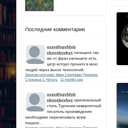
Последние комментарии
xczvdfsgvfdvb
cbvcxbcvbvc
пигишите так
же от фраз напишите есть
цетр которо пронитк в мохг
людей через высок технологий
Записки охотника. Иван Сергеевич Тургенев.
Страница 1. Читать
11 months ago
·
xczvdfsgvfdvb
cbvcxbcvbvc
оригинальный
стиль Тургенев невероятный
писатель.произведение
необходимо перечитывать всем
пишите...
Записки охотника. Иван Сергеевич Тургенев.