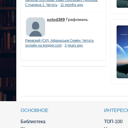
Страница 1. Читать
11 months ago
·
solod369
Графомань.
Ржевский (СИ). Афанасьев Семён. Читать
онлайн на knigger.com
3 years ago
·
ОСНОВНОЕ
ИНТЕРЕС
Библиотека
ТОП-100