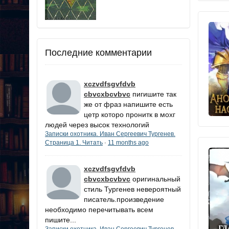
Последние комментарии
xczvdfsgvfdvb
cbvcxbcvbvc
пигишите так
же от фраз напишите есть
цетр которо пронитк в мохг
людей через высок технологий
Записки охотника. Иван Сергеевич Тургенев.
Страница 1. Читать
11 months ago
·
xczvdfsgvfdvb
cbvcxbcvbvc
оригинальный
стиль Тургенев невероятный
писатель.произведение
необходимо перечитывать всем
пишите...
Записки охотника. Иван Сергеевич Тургенев.