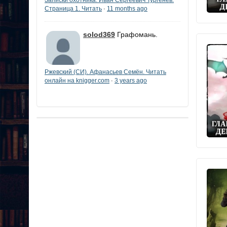
Страница 1. Читать
11 months ago
·
solod369
Графомань.
Ржевский (СИ). Афанасьев Семён. Читать
онлайн на knigger.com
3 years ago
·