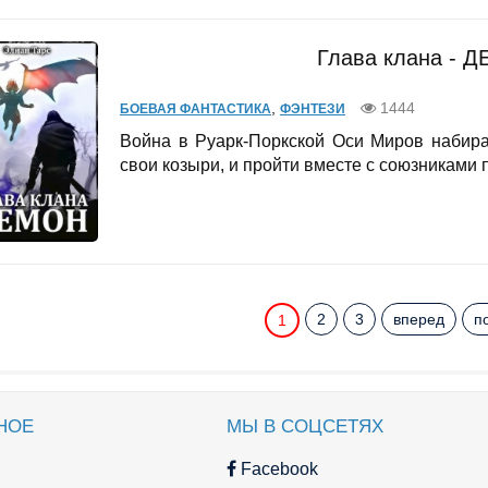
Глава клана - 
,
1444
БОЕВАЯ ФАНТАСТИКА
ФЭНТЕЗИ
Война в Руарк-Поркской Оси Миров набира
свои козыри, и пройти вместе с союзниками п
2
3
вперед
п
1
НОЕ
МЫ В СОЦСЕТЯХ
Facebook