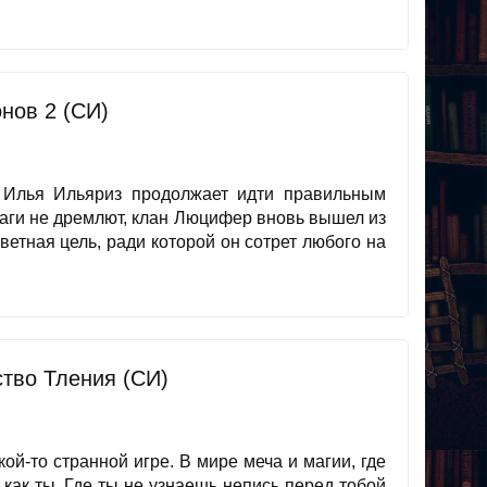
нов 2 (СИ)
 Илья Ильяриз продолжает идти правильным
враги не дремлют, клан Люцифер вновь вышел из
ветная цель, ради которой он сотрет любого на
ство Тления (СИ)
кой-то странной игре. В мире меча и магии, где
 как ты. Где ты не узнаешь непись перед тобой