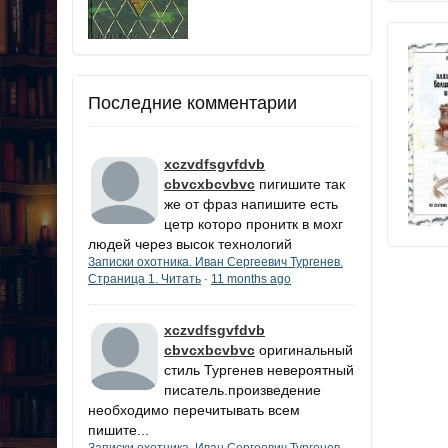
Последние комментарии
xczvdfsgvfdvb
cbvcxbcvbvc
пигишите так
же от фраз напишите есть
цетр которо пронитк в мохг
людей через высок технологий
Записки охотника. Иван Сергеевич Тургенев.
Страница 1. Читать
11 months ago
·
xczvdfsgvfdvb
cbvcxbcvbvc
оригинальный
стиль Тургенев невероятный
писатель.произведение
необходимо перечитывать всем
пишите...
Записки охотника. Иван Сергеевич Тургенев.