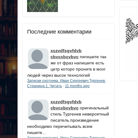
Последние комментарии
xczvdfsgvfdvb
cbvcxbcvbvc
пигишите так
же от фраз напишите есть
цетр которо пронитк в мохг
людей через высок технологий
Записки охотника. Иван Сергеевич Тургенев.
Страница 1. Читать
11 months ago
·
xczvdfsgvfdvb
cbvcxbcvbvc
оригинальный
стиль Тургенев невероятный
писатель.произведение
необходимо перечитывать всем
пишите...
Записки охотника. Иван Сергеевич Тургенев.