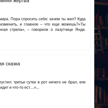
Зимняя жертва
мира. Пора спросить себя: зачем ты жил? Куда
 изменить, и главное – что еще можешь?«Ты
нная стрела», – говорили о лазутчице Янди.
ая сказка
стил: третьи сутки в рот ничего не брал, еле
идит и что-то ест…»...