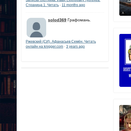
Страница 1. Читать
11 months ago
·
solod369
Графомань.
Ржевский (СИ). Афанасьев Семён. Читать
онлайн на knigger.com
3 years ago
·