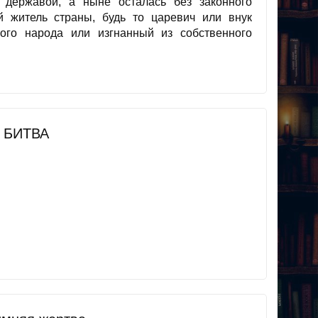
державой, а ныне осталась без законного
й житель страны, будь то царевич или внук
ного народа или изгнанный из собственного
 БИТВА