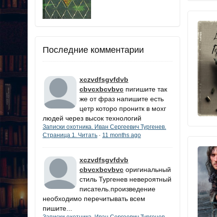
Последние комментарии
xczvdfsgvfdvb
cbvcxbcvbvc
пигишите так
же от фраз напишите есть
цетр которо пронитк в мохг
людей через высок технологий
Записки охотника. Иван Сергеевич Тургенев.
Страница 1. Читать
11 months ago
·
xczvdfsgvfdvb
cbvcxbcvbvc
оригинальный
стиль Тургенев невероятный
писатель.произведение
необходимо перечитывать всем
пишите...
Записки охотника. Иван Сергеевич Тургенев.