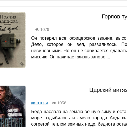
Горлов т
1079
Он потерял все: офицерское звание, высок
Дело, которое он вел, развалилось. П
невиновными. Но он не собирается сдавать
миссию. Он начинает жизнь заново,...
Царский витяз
1058
ФЭНТЕЗИ
Беда наслала на землю вечную зиму и оста
море вздыбилось и смело города Андарха
согретой теплом земных недр, беднота оста