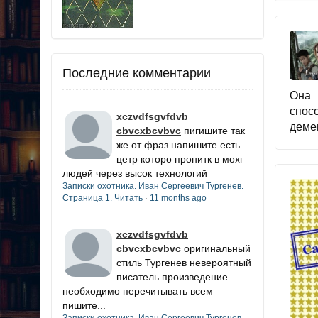
Последние комментарии
Она 
спос
xczvdfsgvfdvb
демен
cbvcxbcvbvc
пигишите так
же от фраз напишите есть
цетр которо пронитк в мохг
людей через высок технологий
Записки охотника. Иван Сергеевич Тургенев.
Страница 1. Читать
11 months ago
·
xczvdfsgvfdvb
cbvcxbcvbvc
оригинальный
стиль Тургенев невероятный
писатель.произведение
необходимо перечитывать всем
пишите...
Записки охотника. Иван Сергеевич Тургенев.