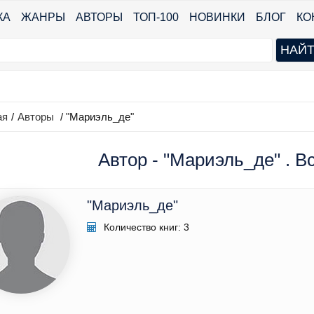
КА
ЖАНРЫ
АВТОРЫ
ТОП-100
НОВИНКИ
БЛОГ
КО
ая
/
Авторы
/ "Мариэль_де"
Автор - "Мариэль_де" . В
"Мариэль_де"
Количество книг: 3