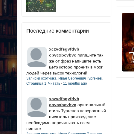
Последние комментарии
xczvdfsgvfdvb
cbvcxbcvbvc
пигишите так
же от фраз напишите есть
цетр которо пронитк в мохг
людей через высок технологий
Записки охотника. Иван Сергеевич Тургенев.
Страница 1. Читать
11 months ago
·
xczvdfsgvfdvb
cbvcxbcvbvc
оригинальный
стиль Тургенев невероятный
писатель.произведение
необходимо перечитывать всем
пишите...
Записки охотника. Иван Сергеевич Тургенев.