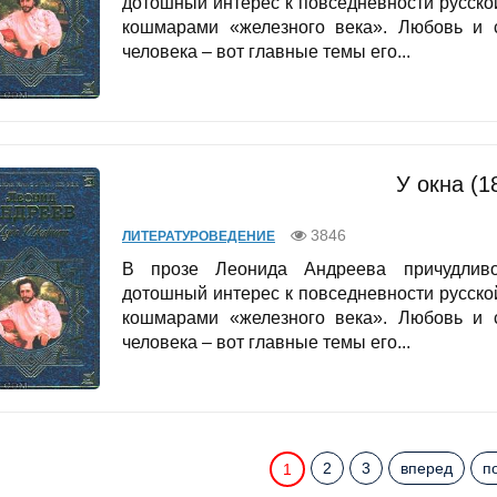
дотошный интерес к повседневности русско
кошмарами «железного века». Любовь и с
человека – вот главные темы его...
У окна (1
3846
ЛИТЕРАТУРОВЕДЕНИЕ
В прозе Леонида Андреева причудливо 
дотошный интерес к повседневности русско
кошмарами «железного века». Любовь и с
человека – вот главные темы его...
2
3
вперед
п
1