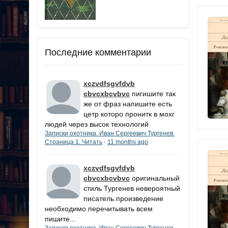
Последние комментарии
xczvdfsgvfdvb
cbvcxbcvbvc
пигишите так
же от фраз напишите есть
цетр которо пронитк в мохг
людей через высок технологий
Записки охотника. Иван Сергеевич Тургенев.
Страница 1. Читать
11 months ago
·
xczvdfsgvfdvb
cbvcxbcvbvc
оригинальный
стиль Тургенев невероятный
писатель.произведение
необходимо перечитывать всем
пишите...
Записки охотника. Иван Сергеевич Тургенев.