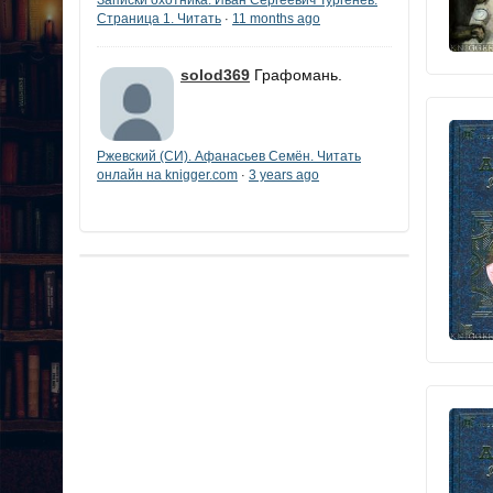
Страница 1. Читать
11 months ago
·
solod369
Графомань.
Ржевский (СИ). Афанасьев Семён. Читать
онлайн на knigger.com
3 years ago
·