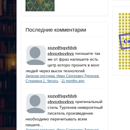
Последние комментарии
xczvdfsgvfdvb
cbvcxbcvbvc
пигишите так
же от фраз напишите есть
цетр которо пронитк в мохг
людей через высок технологий
Записки охотника. Иван Сергеевич Тургенев.
Страница 1. Читать
11 months ago
·
xczvdfsgvfdvb
cbvcxbcvbvc
оригинальный
стиль Тургенев невероятный
писатель.произведение
необходимо перечитывать всем
пишите...
Записки охотника. Иван Сергеевич Тургенев.