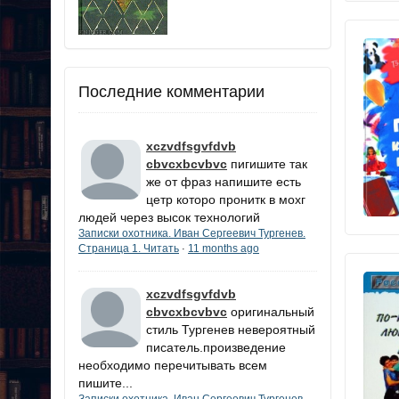
Последние комментарии
xczvdfsgvfdvb
cbvcxbcvbvc
пигишите так
же от фраз напишите есть
цетр которо пронитк в мохг
людей через высок технологий
Записки охотника. Иван Сергеевич Тургенев.
Страница 1. Читать
11 months ago
·
xczvdfsgvfdvb
cbvcxbcvbvc
оригинальный
стиль Тургенев невероятный
писатель.произведение
необходимо перечитывать всем
пишите...
Записки охотника. Иван Сергеевич Тургенев.