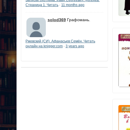
Страница 1. Читать
11 months ago
·
solod369
Графомань.
Ржевский (СИ). Афанасьев Семён. Читать
онлайн на knigger.com
3 years ago
·