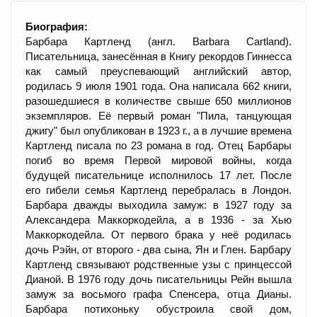
Биография:
Барбара Картленд (англ. Barbara Cartland).
Писательница, занесённая в Книгу рекордов Гиннесса
как самый преуспевающий английский автор,
родилась 9 июля 1901 года. Она написала 662 книги,
разошедшиеся в количестве свыше 650 миллионов
экземпляров. Её первый роман "Пила, танцующая
джигу" был опубликован в 1923 г., а в лучшие времена
Картленд писала по 23 романа в год. Отец Барбары
погиб во время Первой мировой войны, когда
будущей писательнице исполнилось 17 лет. После
его гибели семья Картленд перебралась в Лондон.
Барбара дважды выходила замуж: в 1927 году за
Александера Маккоркодейла, а в 1936 - за Хью
Маккоркодейла. От первого брака у неё родилась
дочь Рэйн, от второго - два сына, Ян и Глен. Барбару
Картленд связывают родственные узы с принцессой
Дианой. В 1976 году дочь писательницы Рейн вышла
замуж за восьмого графа Спенсера, отца Дианы.
Барбара потихоньку обустроила свой дом,