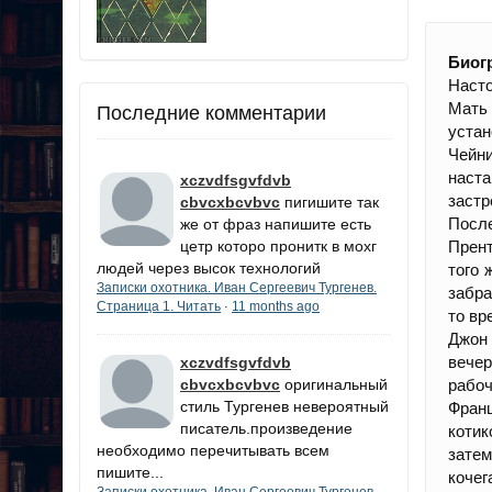
Биог
Насто
Мать 
Последние комментарии
устан
Чейн
наста
xczvdfsgvfdvb
застр
cbvcxbcvbvc
пигишите так
Посл
же от фраз напишите есть
цетр которо пронитк в мохг
Прент
людей через высок технологий
того 
Записки охотника. Иван Сергеевич Тургенев.
забра
Страница 1. Читать
11 months ago
·
то вр
Джон
вече
xczvdfsgvfdvb
cbvcxbcvbvc
оригинальный
рабоч
стиль Тургенев невероятный
Фран
писатель.произведение
котик
необходимо перечитывать всем
затем
пишите...
кочег
Записки охотника. Иван Сергеевич Тургенев.