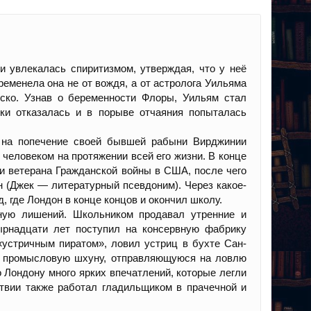
 увлекалась спиритизмом, утверждая, что у неё
еменела она не от вождя, а от астролога Уильяма
ско. Узнав о беременности Флоры, Уильям стал
ски отказалась и в порыве отчаяния попыталась
 на попечение своей бывшей рабыни Вирджинии
м человеком на протяжении всей его жизни. В конце
и ветерана Гражданской войны в США, после чего
 (Джек — литературный псевдоним). Через какое-
, где Лондон в конце концов и окончил школу.
ную лишений. Школьником продавал утренние и
ырнадцати лет поступил на консервную фабрику
«устричным пиратом», ловил устриц в бухте Сан-
на промысловую шхуну, отправляющуюся на ловлю
о Лондону много ярких впечатлений, которые легли
ствии также работал гладильщиком в прачечной и