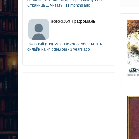
Страница 1. Читать
11 months ago
·
solod369
Графомань.
Ржевский (СИ). Афанасьев Семён. Читать
онлайн на knigger.com
3 years ago
·