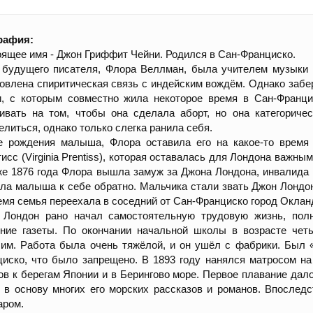
рафия:
ящее имя - Джон Гриффит Чейни. Родился в Сан-Франциско.
будущего писателя, Флора Веллман, была учителем музыки и
овлена спиритическая связь с индейским вождём. Однако забер
и, с которым совместно жила некоторое время в Сан-Франци
ивать на том, чтобы она сделала аборт, но она категориче
елиться, однако только слегка ранила себя.
е рождения малыша, Флора оставила его на какое-то время
исс (Virginia Prentiss), которая оставалась для Лондона важны
же 1876 года Флора вышла замуж за Джона Лондона, инвалида 
ла малыша к себе обратно. Мальчика стали звать Джон Лондон
емя семья переехала в соседний от Сан-Франциско город Окланд
 Лондон рано начал самостоятельную трудовую жизнь, пол
рние газеты. По окончании начальной школы в возрасте чет
им. Работа была очень тяжёлой, и он ушёл с фабрики. Был 
циско, что было запрещено. В 1893 году нанялся матросом 
ов к берегам Японии и в Берингово море. Первое плавание дал
 в основу многих его морских рассказов и романов. Впослед
аром.