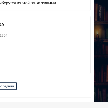
ерутся из этой гонки живыми....
Оэ
1304
оследняя