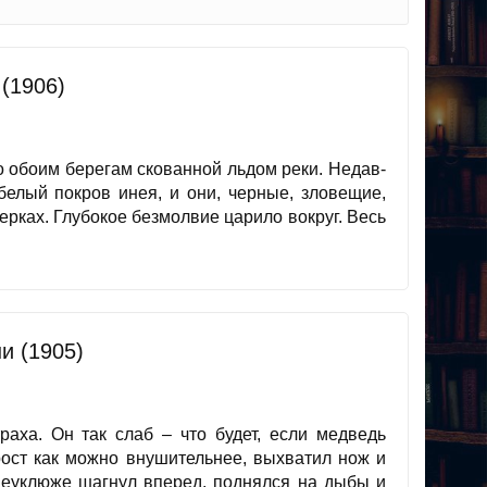
(1906)
о обоим берегам скованной льдом реки. Недав­
белый покров инея, и они, черные, зловещие,
ерках. Глубокое безмолвие царило вокруг. Весь
и (1905)
раха. Он так слаб – что будет, если медведь
рост как можно внушительнее, выхватил нож и
неуклюже шагнул вперед, поднялся на дыбы и