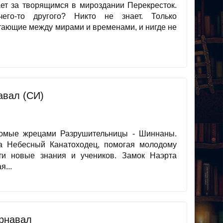
ает за творящимся в мироздании Перекресток.
его-то другого? Никто не знает. Только
тающие между мирами и временами, и нигде не
авал (СИ)
домые жрецами Разрушительницы - Шиннаны.
а Небесный Канатоходец, помогая молодому
и новые знания и учеников. Замок Наэрта
я...
рнавал