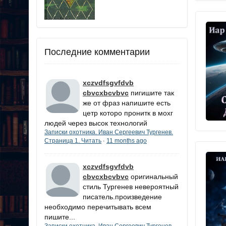
Последние комментарии
xczvdfsgvfdvb
cbvcxbcvbvc
пигишите так
же от фраз напишите есть
цетр которо пронитк в мохг
людей через высок технологий
Записки охотника. Иван Сергеевич Тургенев.
Страница 1. Читать
11 months ago
·
xczvdfsgvfdvb
cbvcxbcvbvc
оригинальный
стиль Тургенев невероятный
писатель.произведение
необходимо перечитывать всем
пишите...
Записки охотника. Иван Сергеевич Тургенев.