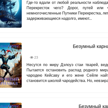
Где-то вдали от любой реальности наблюд
Перекресток чего? Дорог, путей или ч
немногочисленные Путники Перекрестка, ле
задерживающиеся надолго, имеют...
Безумный карн
23
Несутся по миру Дэлоуэ стаи тварей, ве
Пытается остановить распад родного мир
чародею Кейсаву и его жене Сейле найт
становится школой чародейства. Но, невзира
Безумный ка