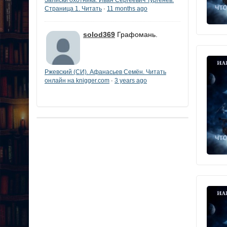
Страница 1. Читать
11 months ago
·
solod369
Графомань.
Ржевский (СИ). Афанасьев Семён. Читать
онлайн на knigger.com
3 years ago
·