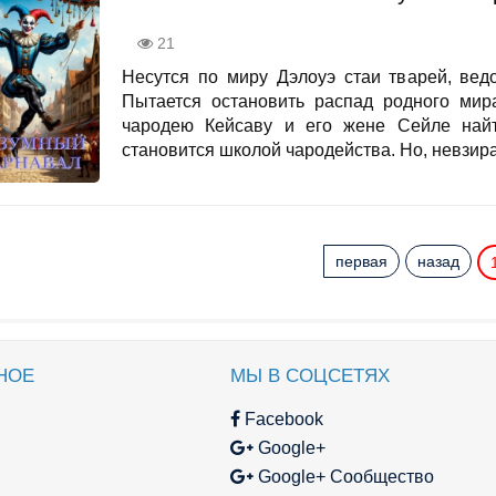
21
Несутся по миру Дэлоуэ стаи тварей, ве
Пытается остановить распад родного мир
чародею Кейсаву и его жене Сейле найт
становится школой чародейства. Но, невзира
первая
назад
НОЕ
МЫ В СОЦСЕТЯХ
Facebook
Google+
Google+ Сообщество