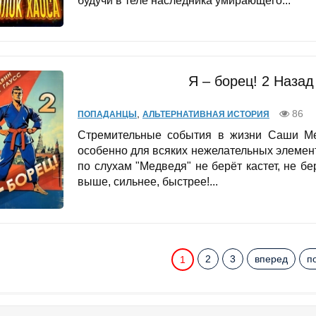
будучи в теле наследника умирающего...
Я – борец! 2 Наза
,
86
ПОПАДАНЦЫ
АЛЬТЕРНАТИВНАЯ ИСТОРИЯ
Стремительные события в жизни Саши Ме
особенно для всяких нежелательных элемент
по слухам "Медведя" не берёт кастет, не б
выше, сильнее, быстрее!...
2
3
вперед
п
1