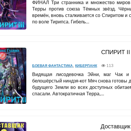
ФИНАЛ Три странника и множество миров н
Терры против союза Тёмных звёзд. Чёрны
времён, вновь сталкивается со Спиритом и 
по воле Тирипса. Гибель...
СПИРИТ II
,
113
БОЕВАЯ ФАНТАСТИКА
КИБЕРПАНК
Видящая лисодевочка Эйни, маг Чак и
белошёрстый ниндзя-кот Мяч снова готовы д
будущего Земли во всех доступных обитае
спасали. Автократичная Терра,...
Доставщик