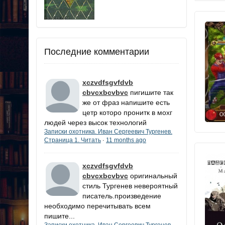
Последние комментарии
xczvdfsgvfdvb
cbvcxbcvbvc
пигишите так
же от фраз напишите есть
цетр которо пронитк в мохг
людей через высок технологий
Записки охотника. Иван Сергеевич Тургенев.
Страница 1. Читать
11 months ago
·
xczvdfsgvfdvb
cbvcxbcvbvc
оригинальный
стиль Тургенев невероятный
писатель.произведение
необходимо перечитывать всем
пишите...
Записки охотника. Иван Сергеевич Тургенев.