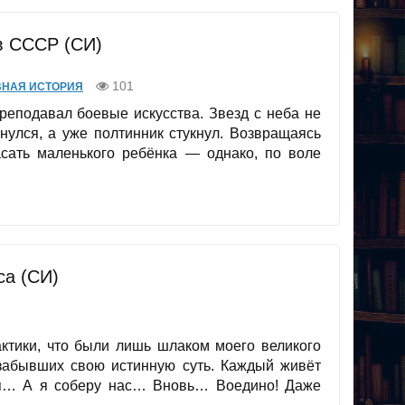
 в СССР (СИ)
101
ВНАЯ ИСТОРИЯ
реподавал боевые искусства. Звезд с неба не
янулся, а уже полтинник стукнул. Возвращаясь
сать маленького ребёнка — однако, по воле
са (СИ)
ктики, что были лишь шлаком моего великого
забывших свою истинную суть. Каждый живёт
 я… А я соберу нас… Вновь… Воедино! Даже