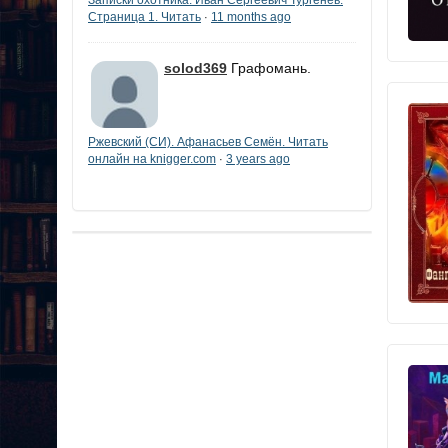
Страница 1. Читать
11 months ago
·
solod369
Графомань.
Ржевский (СИ). Афанасьев Семён. Читать
онлайн на knigger.com
3 years ago
·