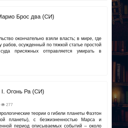
Марио Брос два (СИ)
ьство окончательно взяли власть; в мире, где
у рабов, осужденный по тяжкой статье простой
суда присяжных отправляется умирать в
I. Огонь Ра (СИ)
277
пирологические теории о гибели планеты Фаэтон
ой планеты), с безжизненностью Марса и
нной период описываемых событий – около