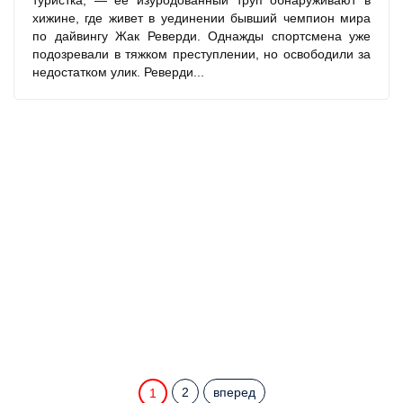
туристка, — ее изуродованный труп обнаруживают в
хижине, где живет в уединении бывший чемпион мира
по дайвингу Жак Реверди. Однажды спортсмена уже
подозревали в тяжком преступлении, но освободили за
недостатком улик. Реверди...
2
вперед
1