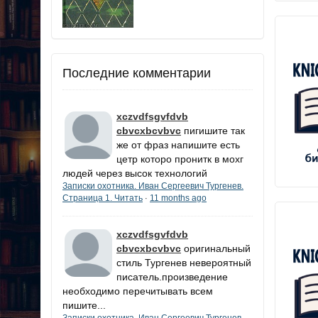
Последние комментарии
xczvdfsgvfdvb
cbvcxbcvbvc
пигишите так
же от фраз напишите есть
цетр которо пронитк в мохг
людей через высок технологий
Записки охотника. Иван Сергеевич Тургенев.
Страница 1. Читать
11 months ago
·
xczvdfsgvfdvb
cbvcxbcvbvc
оригинальный
стиль Тургенев невероятный
писатель.произведение
необходимо перечитывать всем
пишите...
Записки охотника. Иван Сергеевич Тургенев.