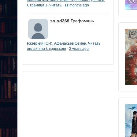
Страница 1. Читать
11 months ago
·
solod369
Графомань.
Ржевский (СИ). Афанасьев Семён. Читать
онлайн на knigger.com
3 years ago
·