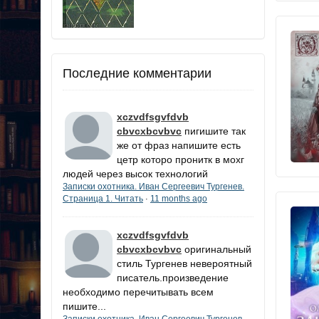
Последние комментарии
xczvdfsgvfdvb
cbvcxbcvbvc
пигишите так
же от фраз напишите есть
цетр которо пронитк в мохг
людей через высок технологий
Записки охотника. Иван Сергеевич Тургенев.
Страница 1. Читать
11 months ago
·
xczvdfsgvfdvb
cbvcxbcvbvc
оригинальный
стиль Тургенев невероятный
писатель.произведение
необходимо перечитывать всем
пишите...
Записки охотника. Иван Сергеевич Тургенев.