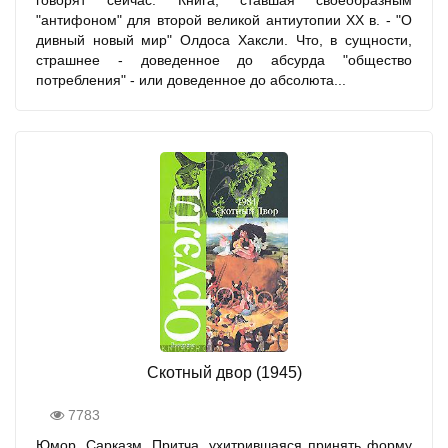
говорят сейчас. Книга, ставшая своеобразным
"антифоном" для второй великой антиутопии XX в. - "О
дивный новый мир" Олдоса Хаксли. Что, в сущности,
страшнее - доведенное до абсурда "общество
потребления" - или доведенное до абсолюта...
Скотный двор (1945)
7783
Юмор. Сарказм. Притча, ухитрившаяся принять форму