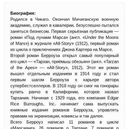
Биография:
Родился в Чикаго. Окончил Мичиганскую военную
академию, служил в кавалерии, безуспешно пытался
заняться бизнесом. Первая серьёзная публикация —
роман «Под лунами Марса» (англ. «Under the Moons
of Mars») в журнале «All-Story» (1912), первый роман
из цикла о приключениях Джона Картера на Марсе.
Второй роман Берроуза открыл самый популярный
его цикл — «Тарзан, приёмыш обезьян» (англ. «Tarzan
of the Apes» — «All-Story», 1912). Этот же роман
вышел отдельным изданием в 1914 году и стал
первым шагом Берроуза к карьере автора
супербестселлеров. В 1918 году он смог на гонорары
купить ранчо в Калифорнии, которое назвал
Тарзания. Начиная с 1929 года, его компания Edgar
Rice Burroughs, Inc. начинает сама выпускать
книжные издания романов Берроуза, управлять
правами на экранизации, комиксы и так далее.
Всего Берроуз написал 11 романов в цикле
«Марсиане», 26 романов о Тарзане, 7 романов о