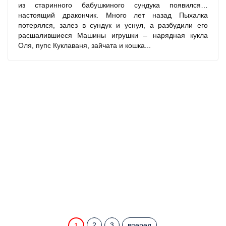
из старинного бабушкиного сундука появился…
настоящий дракончик. Много лет назад Пыхалка
потерялся, залез в сундук и уснул, а разбудили его
расшалившиеся Машины игрушки – нарядная кукла
Оля, пупс Куклаваня, зайчата и кошка...
2
3
вперед
1